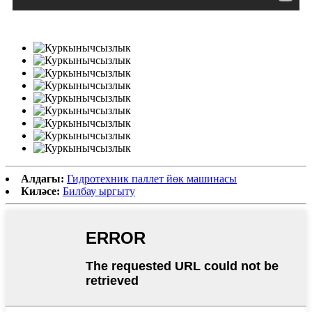
Алдагы:
Гидротехник паллет йөк машинасы
Киләсе:
Билбау ыргыту