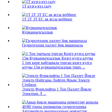
1Т күзгә күз салу
1T 2T 3T EC ак яссы веббинг
Куркынычсызлык
Гидротехник паллет йөк машинасы
1 тон кире кайтарыла торган көзге кулга
алучы 15м куркынычсызлык төшү ...
Электр Форклифты 1 Тон Паллет Йөкле
Электрик Л ...
Автомобиль машиналарын ремонтлау