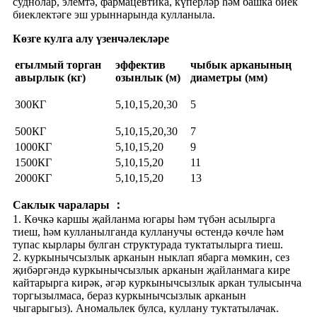
суднолар, элемтә, фармацевтика, күперләр һәм башка биек
биеклектәге эш урыннарында кулланыла.
Көзге кулга алу үзенчәлекләре
егылмый торган
эффектив
чыбык арканының
авырлык (кг)
озынлык (м)
диаметры (мм)
300КГ
5,10,15,20,30
5
500КГ
5,10,15,20,30
7
1000КГ
5,10,15,20
9
1500КГ
5,10,15,20
11
2000КГ
5,10,15,20
13
Саклык чаралары ：
1. Көчкә каршы җайланма югары һәм түбән асылырга
тиеш, һәм кулланылганда кулланучы өстендә көчле һәм
тупас кырлары булган структурада туктатылырга тиеш.
2. куркынычсызлык арканын ныклап ябарга мөмкин, сез
җибәргәндә куркынычсызлык арканын җайланмага кире
кайтарырга кирәк, әгәр куркынычсызлык аркан тулысынча
торгызылмаса, бераз куркынычсызлык арканын
чыгарыгыз). Аномальлек булса, куллану туктатылачак.