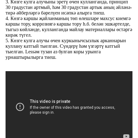
3. Көзге кулга алучыны эретү өчен кулланганда, принцип
30 градустан артмый, һәм 30 градустан артык аның әйләнә-
тирә әйберләргә бәрелүен исәпкә алырга тиеш.
4. Көзгә каршы җайланманың төп өлешләре махсус киемгә
каршы тору, коррозиягә каршы тору һ.б. белән эшкәртелде,
тыгыз көйләнде, кулланганда майлау материаллары өстәргә
кирәк түгел.
5. Көзге кулга алучы өчен куркынычсызлык арканнарын
куллану катгый тыелган. Сүндерү һәм үзгәртү катгый
тыелган. Lessәм тузан аз булган коры урынга
урнаштырылырга тиеш.