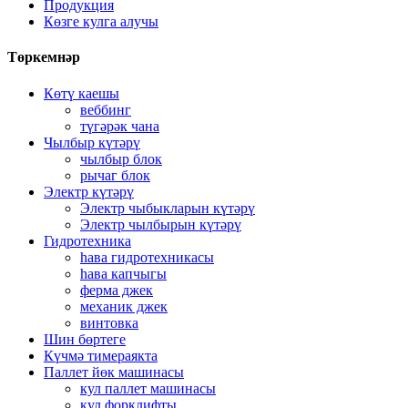
Продукция
Көзге кулга алучы
Төркемнәр
Көтү каешы
веббинг
түгәрәк чана
Чылбыр күтәрү
чылбыр блок
рычаг блок
Электр күтәрү
Электр чыбыкларын күтәрү
Электр чылбырын күтәрү
Гидротехника
һава гидротехникасы
һава капчыгы
ферма джек
механик джек
винтовка
Шин бөртеге
Күчмә тимераякта
Паллет йөк машинасы
кул паллет машинасы
кул форклифты