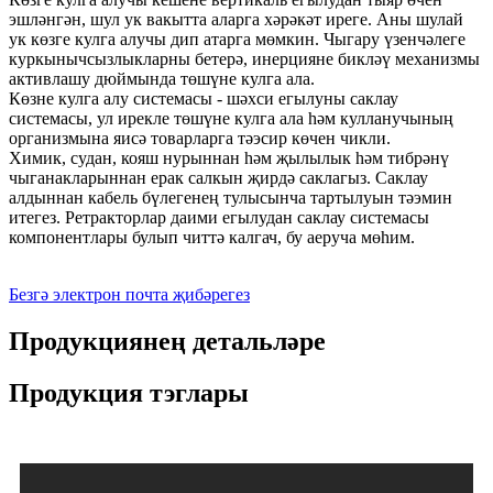
эшләнгән, шул ук вакытта аларга хәрәкәт иреге. Аны шулай
ук ​​көзге кулга алучы дип атарга мөмкин. Чыгару үзенчәлеге
куркынычсызлыкларны бетерә, инерцияне бикләү механизмы
активлашу дюймында төшүне кулга ала.
Көзне кулга алу системасы - шәхси егылуны саклау
системасы, ул ирекле төшүне кулга ала һәм кулланучының
организмына яисә товарларга тәэсир көчен чикли.
Химик, судан, кояш нурыннан һәм җылылык һәм тибрәнү
чыганакларыннан ерак салкын җирдә саклагыз. Саклау
алдыннан кабель бүлегенең тулысынча тартылуын тәэмин
итегез. Ретракторлар даими егылудан саклау системасы
компонентлары булып читтә калгач, бу аеруча мөһим.
Безгә электрон почта җибәрегез
Продукциянең детальләре
Продукция тэглары