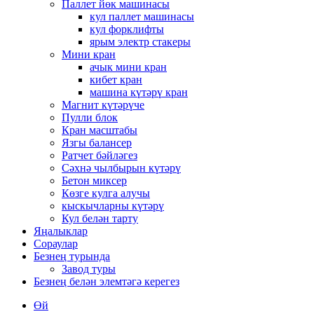
Паллет йөк машинасы
кул паллет машинасы
кул форклифты
ярым электр стакеры
Мини кран
ачык мини кран
кибет кран
машина күтәрү кран
Магнит күтәрүче
Пулли блок
Кран масштабы
Язгы балансер
Ратчет бәйләгез
Сәхнә чылбырын күтәрү
Бетон миксер
Көзге кулга алучы
кыскычларны күтәрү
Кул белән тарту
Яңалыклар
Сораулар
Безнең турында
Завод туры
Безнең белән элемтәгә керегез
Өй