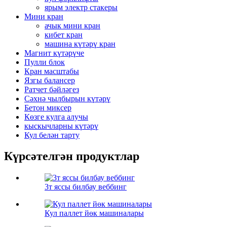
ярым электр стакеры
Мини кран
ачык мини кран
кибет кран
машина күтәрү кран
Магнит күтәрүче
Пулли блок
Кран масштабы
Язгы балансер
Ратчет бәйләгез
Сәхнә чылбырын күтәрү
Бетон миксер
Көзге кулга алучы
кыскычларны күтәрү
Кул белән тарту
Күрсәтелгән продуктлар
3т яссы билбау веббинг
Кул паллет йөк машиналары