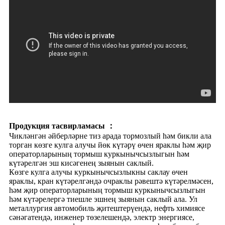
Продукция тасвирламасы ：
Чикләнгән әйберләрне тиз арада тормозлый һәм бикли ала
торган көзге кулга алучы йөк күтәрү өчен яраклы һәм җир
операторларының тормыш куркынычсызлыгын һәм
күтәрелгән эш кисәгенең зыянын саклый.
Көзге кулга алучы куркынычсызлыкны саклау өчен
яраклы, кран күтәрелгәндә очраклы рәвештә күтәрелмәсен,
һәм җир операторларының тормыш куркынычсызлыгын
һәм күтәрелергә тиешле эшнең зыянын саклый ала. Ул
металлургия автомобиль җитештерүендә, нефть химиясе
сәнәгатендә, инженер төзелешендә, электр энергиясе,