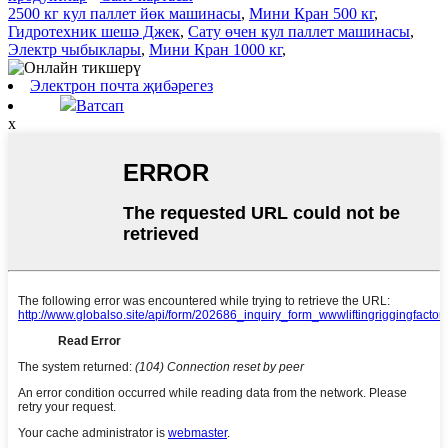
2500 кг кул паллет йөк машинасы
,
Мини Кран 500 кг
,
Гидротехник шешә Джек
,
Сату өчен кул паллет машинасы
,
Электр чыбыклары
,
Мини Кран 1000 кг
,
Электрон почта җибәрегез
Ватсап
x