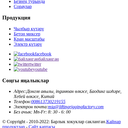
Безнең турында
Сораулар
Продукция
Чылбыр күтәрү
Бетон миксер
Кран масштабы
Электр күтәрү
facebook
бәйләнгән
twitter
youtube
Соңгы яңалыклар
Адрес:
Донглв авылы, ingинюан өлкәсе, Баодинг шәһәре,
Хебей өлкәсе, Китай
Телефон:
008613730219155
Электрон почта:
mia@liftingriggingfactory.com
Без ачык: Mn-Fr: 8: 30 - 6: 00
© Copyright - 2010-2022: Барлык хокуклар сакланган.
Кайнар
продуктлар
-
Сайт картасы