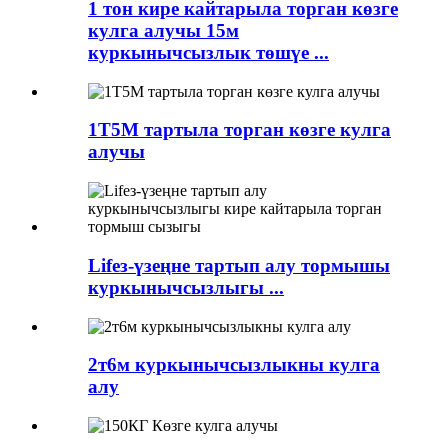
1 тон кире кайтарыла торган көзге
кулга алучы 15м
куркынычсызлык төшүе ...
1Т5М тартыла торган көзге кулга
алучы
Lifeз-үзеңне тартып алу тормышы
куркынычсызлыгы ...
2т6м куркынычсызлыкны кулга
алу