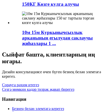
150КГ Көзге кулга алучы
10м 15м Куркынычсызлык
арканының егылудан саклаучы
җиһазлары 1 ...
Сыйфат башта, клиентларның иң
югары.
Дизайн консультациясе өчен бүген безнең белән элемтәгә
керегез.
Сорауга рәхим итегез
Сезгә мөмкин кадәр тизрәк җавап бирегез
Навигация
Безнең белән элемтәгә керегез