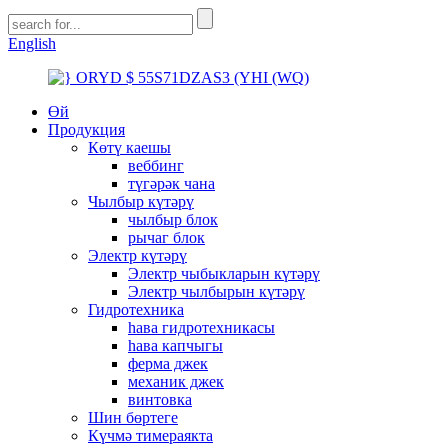
English
Өй
Продукция
Көтү каешы
веббинг
түгәрәк чана
Чылбыр күтәрү
чылбыр блок
рычаг блок
Электр күтәрү
Электр чыбыкларын күтәрү
Электр чылбырын күтәрү
Гидротехника
һава гидротехникасы
һава капчыгы
ферма джек
механик джек
винтовка
Шин бөртеге
Күчмә тимераякта