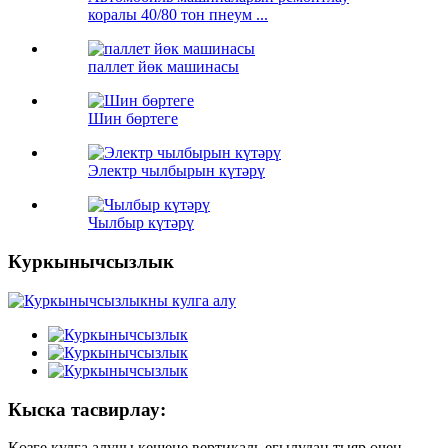
коралы 40/80 тон пнеум ...
паллет йөк машинасы
Шин бөртеге
Электр чылбырын күтәрү
Чылбыр күтәрү
Куркынычсызлык
Кыска тасвирлау:
Көзге кулга алучы кешене вертикаль егылудан тыяр өчен