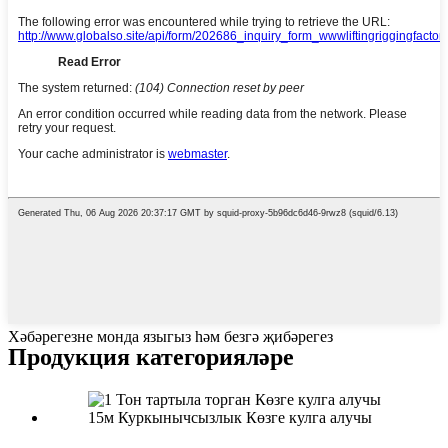
Хәбәрегезне монда языгыз һәм безгә җибәрегез
Продукция категорияләре