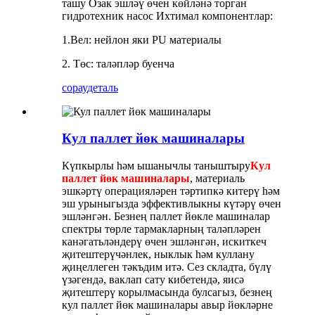
ташу Озак эшләү өчен көйләнә торган
гидротехник насос Ихтимал компонентлар:
1.Вел: нейлон яки PU материалы
2. Төс: таләпләр буенча
сорау
деталь
Кул паллет йөк машиналары
Күпкырлы һәм ышанычлы таныштыру
Кул
паллет йөк машиналары
, материаль
эшкәртү операцияләрен тәртипкә китерү һәм
эш урыныгызда эффективлыкны күтәрү өчен
эшләнгән. Безнең паллет йөкле машиналар
спектры төрле тармакларның таләпләрен
канәгатьләндерү өчен эшләнгән, искиткеч
җитештерүчәнлек, ныклык һәм куллану
җиңеллеген тәкъдим итә. Сез складта, бүлү
үзәгендә, ваклап сату кибетендә, яисә
җитештерү корылмасында булсагыз, безнең
кул паллет йөк машиналары авыр йөкләрне