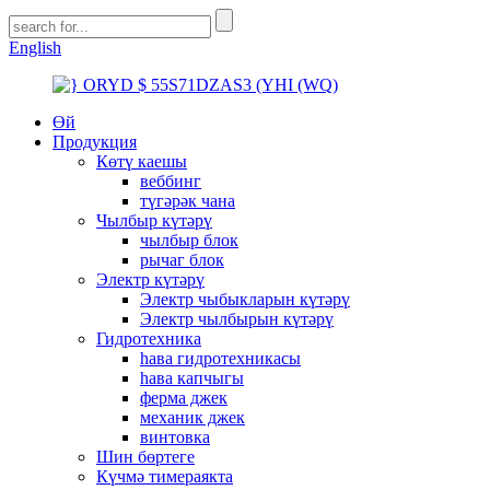
English
Өй
Продукция
Көтү каешы
веббинг
түгәрәк чана
Чылбыр күтәрү
чылбыр блок
рычаг блок
Электр күтәрү
Электр чыбыкларын күтәрү
Электр чылбырын күтәрү
Гидротехника
һава гидротехникасы
һава капчыгы
ферма джек
механик джек
винтовка
Шин бөртеге
Күчмә тимераякта