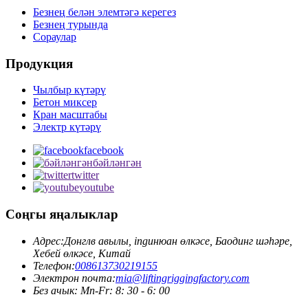
Безнең белән элемтәгә керегез
Безнең турында
Сораулар
Продукция
Чылбыр күтәрү
Бетон миксер
Кран масштабы
Электр күтәрү
facebook
бәйләнгән
twitter
youtube
Соңгы яңалыклар
Адрес:
Донглв авылы, ingинюан өлкәсе, Баодинг шәһәре,
Хебей өлкәсе, Китай
Телефон:
008613730219155
Электрон почта:
mia@liftingriggingfactory.com
Без ачык: Mn-Fr: 8: 30 - 6: 00