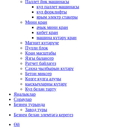
Паллет йөк машинасы
кул паллет машинасы
кул форклифты
ярым электр стакеры
Мини кран
ачык мини кран
кибет кран
машина күтәрү кран
Магнит күтәрүче
Пулли блок
Кран масштабы
Язгы балансер
Ратчет бәйләгез
Сәхнә чылбырын күтәрү
Бетон миксер
Көзге кулга алучы
кыскычларны күтәрү
Кул белән тарту
Яңалыклар
Сораулар
Безнең турында
Завод туры
Безнең белән элемтәгә керегез
Өй