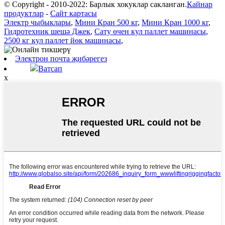
© Copyright - 2010-2022: Барлык хокуклар сакланган.
Кайнар
продуктлар
-
Сайт картасы
Электр чыбыклары
,
Мини Кран 500 кг
,
Мини Кран 1000 кг
,
Гидротехник шешә Джек
,
Сату өчен кул паллет машинасы
,
2500 кг кул паллет йөк машинасы
,
Электрон почта җибәрегез
Ватсап
x