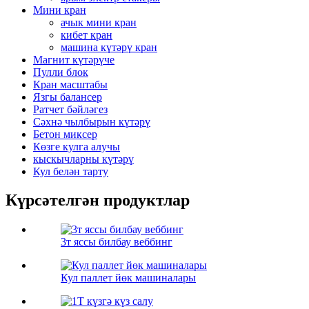
Мини кран
ачык мини кран
кибет кран
машина күтәрү кран
Магнит күтәрүче
Пулли блок
Кран масштабы
Язгы балансер
Ратчет бәйләгез
Сәхнә чылбырын күтәрү
Бетон миксер
Көзге кулга алучы
кыскычларны күтәрү
Кул белән тарту
Күрсәтелгән продуктлар
3т яссы билбау веббинг
Кул паллет йөк машиналары