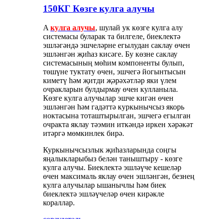
150КГ Көзге кулга алучы
A
кулга алучы
, шулай ук ​​көзге кулга алу
системасы буларак та билгеле, биеклектә
эшләгәндә эшчеләрне егылудан саклау өчен
эшләнгән җиһаз кисәге. Бу көзне саклау
системасының мөһим компоненты булып,
төшүне туктату өчен, эшчегә йогынтысын
киметү һәм җитди җәрәхәтләр яки үлем
очракларын булдырмау өчен кулланыла.
Көзге кулга алучылар эшче кигән өчен
эшләнгән һәм гадәттә куркынычсыз якорь
ноктасына тоташтырылган, эшчегә егылган
очракта яклау тәэмин иткәндә иркен хәрәкәт
итәргә мөмкинлек бирә.
Куркынычсызлык җиһазларында соңгы
яңалыкларыбыз белән таныштыру - көзге
кулга алучы. Биеклектә эшләүче кешеләр
өчен максималь яклау өчен эшләнгән, безнең
кулга алучылар ышанычлы һәм биек
биеклектә эшләүчеләр өчен кирәкле
кораллар.