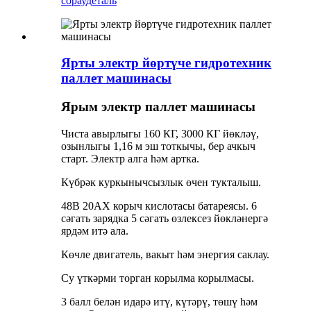
сорау
деталь
Ярты электр йөртүче гидротехник
паллет машинасы
Ярым электр паллет машинасы
Чиста авырлыгы 160 КГ, 3000 КГ йөкләү,
озынлыгы 1,16 м эш тоткычы, бер ачкыч
старт. Электр алга һәм артка.
Күбрәк куркынычсызлык өчен тукталыш.
48В 20АХ корыч кислотасы батареясы. 6
сәгать зарядка 5 сәгать өзлексез йөкләнергә
ярдәм итә ала.
Көчле двигатель, вакыт һәм энергия саклау.
Су үткәрми торган корылма корылмасы.
3 балл белән идарә итү, күтәрү, төшү һәм