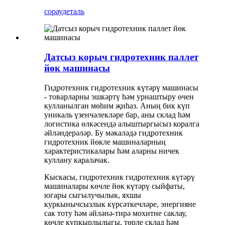
сорау
деталь
Датсыз корыч гидротехник паллет
йөк машинасы
Гидротехник гидротехник күтәрү машинасы
- товарларны эшкәртү һәм урнаштыру өчен
кулланылган мөһим җиһаз. Аның бик күп
уникаль үзенчәлекләре бар, аны склад һәм
логистика өлкәсендә алыштыргысыз коралга
әйләндерәләр. Бу мәкаләдә гидротехник
гидротехник йөкле машиналарның
характеристикалары һәм аларны ничек
куллану каралачак.
Кыскасы, гидротехник гидротехник күтәрү
машиналары көчле йөк күтәрү сыйфаты,
югары сыгылучылык, яхшы
куркынычсызлык күрсәткечләре, энергияне
сак тоту һәм әйләнә-тирә мохитне саклау,
көчле күпкырлылыгы, төрле склад һәм