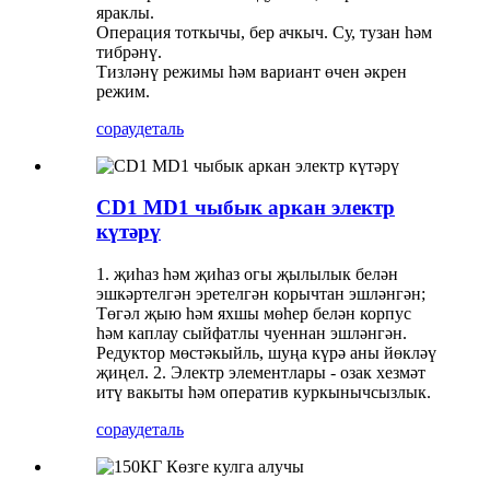
яраклы.
Операция тоткычы, бер ачкыч. Су, тузан һәм
тибрәнү.
Тизләнү режимы һәм вариант өчен әкрен
режим.
сорау
деталь
CD1 MD1 чыбык аркан электр
күтәрү
1. җиһаз һәм җиһаз огы җылылык белән
эшкәртелгән эретелгән корычтан эшләнгән;
Төгәл җыю һәм яхшы мөһер белән корпус
һәм каплау сыйфатлы чуеннан эшләнгән.
Редуктор мөстәкыйль, шуңа күрә аны йөкләү
җиңел. 2. Электр элементлары - озак хезмәт
итү вакыты һәм оператив куркынычсызлык.
сорау
деталь