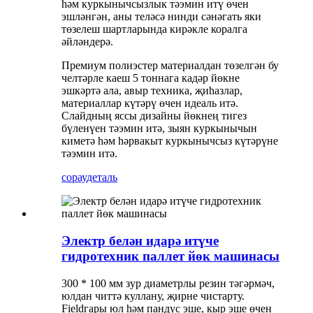
һәм куркынычсызлык тәэмин итү өчен
эшләнгән, аны теләсә нинди сәнәгать яки
төзелеш шартларында кирәкле коралга
әйләндерә.
Премиум полиэстер материалдан төзелгән бу
челтәрле каеш 5 тоннага кадәр йөкне
эшкәртә ала, авыр техника, җиһазлар,
материаллар күтәрү өчен идеаль итә.
Слайдның яссы дизайны йөкнең тигез
бүленүен тәэмин итә, зыян куркынычын
киметә һәм һәрвакыт куркынычсыз күтәрүне
тәэмин итә.
сорау
деталь
Электр белән идарә итүче
гидротехник паллет йөк машинасы
300 * 100 мм зур диаметрлы резин тәгәрмәч,
юлдан читтә куллану, җирне чистарту.
Fieldгары юл һәм пандус эше, кыр эше өчен