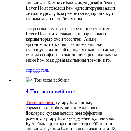
эшләнгән. Компакт һәм җиңел дизайн белән,
Lever Hoist төзелеш һәм җитештерүдән алып
хезмәт күрсәтү һәм ремонтка кадәр бик күп
кушымталар өчен бик яхшы.
Тотрыклы һәм ныклы төзелешне күрсәтеп,
Lever Hoist иң катлаулы эш шартларына
каршы торыр өчен төзелгән. Аның
эргономик тоткычы һәм шома эшләве
куллануны җиңеләйтә, шул ук вакытта аның
югары сыйфатлы компонентлары ышанычлы
эшне һәм озак дәвамлылыкны тәэмин итә.
сорау
деталь
4 Тон яссы веббинг
Тигез веббинг
күтәрү һәм көйләү
тармагында мөһим корал. Алар авыр
йөкләрне куркынычсыз һәм эффектив
рәвештә күтәрү һәм күчерү өчен кулланыла.
Бу чыбыклар югары полиэстер веббингтан
эшләнгән, ул көч һәм ныклык тәэмин итә. Бу