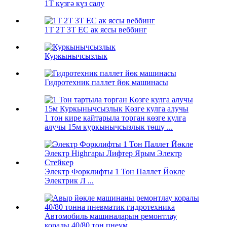
1Т күзгә күз салу
1T 2T 3T EC ак яссы веббинг
Куркынычсызлык
Гидротехник паллет йөк машинасы
1 тон кире кайтарыла торган көзге кулга
алучы 15м куркынычсызлык төшү ...
Электр Форклифты 1 Тон Паллет Йөкле
Электрик Л ...
Автомобиль машиналарын ремонтлау
коралы 40/80 тон пнеум ...