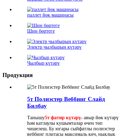
паллет йөк машинасы
Шин бөртеге
Электр чылбырын күтәрү
Чылбыр күтәрү
Продукция
5т Полиэстер Веббинг Слайд
Билбау
Танышу
5т фатир күтәрү
- авыр йөк күтәрү
һәм катлаулы кушымталар өчен төп
чишелеш. Бу югары сыйфатлы полиэстер
веббинг плитасы максималь көч, ныклык