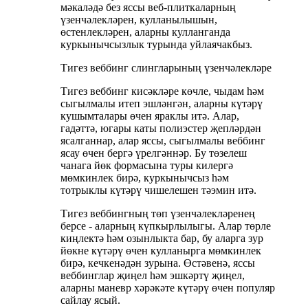
мәкаләдә без яссы веб-плиткаларның
үзенчәлекләрен, кулланылышын,
өстенлекләрен, аларны кулланганда
куркынычсызлык турында уйлаячакбыз.
Тигез веббинг слингларының үзенчәлекләре
Тигез веббинг кисәкләре көчле, чыдам һәм
сыгылмалы итеп эшләнгән, аларны күтәрү
кушымталары өчен яраклы итә. Алар,
гадәттә, югары каты полиэстер җепләрдән
ясалганнар, алар яссы, сыгылмалы веббинг
ясау өчен бергә үрелгәннәр. Бу төзелеш
чанага йөк формасына туры килергә
мөмкинлек бирә, куркынычсыз һәм
тотрыклы күтәрү чишелешен тәэмин итә.
Тигез веббингның төп үзенчәлекләренең
берсе - аларның күпкырлылыгы. Алар төрле
киңлектә һәм озынлыкта бар, бу аларга зур
йөкне күтәрү өчен кулланырга мөмкинлек
бирә, кечкенәдән зурына. Өстәвенә, яссы
веббинглар җиңел һәм эшкәртү җиңел,
аларны маневр хәрәкәте күтәрү өчен популяр
сайлау ясый.