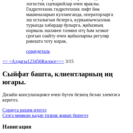
логистик сценарийлар өчен яраклы.
Гидротехник гидротехник лифт йөк
машиналарын кулланганда, операторларга
эш осталыгын белергә, куркынычсызлык
турында хәбәрдар булырга, җиһазның
нормаль эшләвен тәэмин итү һәм хезмәт
срогын озайту өчен җиһазларны регуляр
рәвештә тоту кирәк.
сорау
деталь
<<
<Алдагы
1
2
3
4
5
6
Киләсе>
>>
3/15
Сыйфат башта, клиентларның иң
югары.
Дизайн консультациясе өчен бүген безнең белән элемтәгә
керегез.
Сорауга рәхим итегез
Сезгә мөмкин кадәр тизрәк җавап бирегез
Навигация