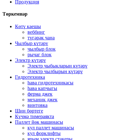
Продукция
Төркемнәр
Көтү каешы
веббинг
түгәрәк чана
Чылбыр күтәрү
чылбыр блок
рычаг блок
Электр күтәрү
Электр чыбыкларын күтәрү
Электр чылбырын күтәрү
Гидротехника
һава гидротехникасы
һава капчыгы
ферма джек
механик джек
винтовка
Шин бөртеге
Күчмә тимераякта
Паллет йөк машинасы
кул паллет машинасы
кул форклифты
ярым электр стакеры