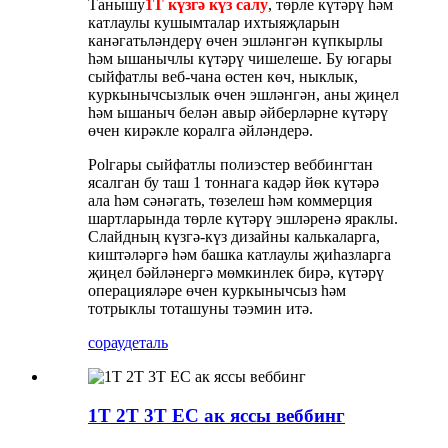
Танышу
1Т күзгә күз салу
, төрле күтәрү һәм
катлаулы кушымталар ихтыяҗларын
канәгатьләндерү өчен эшләнгән күпкырлы
һәм ышанычлы күтәрү чишелеше. Бу югары
сыйфатлы веб-чана өстен көч, ныклык,
куркынычсызлык өчен эшләнгән, аны җиңел
һәм ышаныч белән авыр әйберләрне күтәрү
өчен кирәкле коралга әйләндерә.
Polгары сыйфатлы полиэстер веббингтан
ясалган бу таш 1 тоннага кадәр йөк күтәрә
ала һәм сәнәгать, төзелеш һәм коммерция
шартларында төрле күтәрү эшләренә яраклы.
Слайдның күзгә-күз дизайны калькаларга,
киштәләргә һәм башка катлаулы җиһазларга
җиңел бәйләнергә мөмкинлек бирә, күтәрү
операцияләре өчен куркынычсыз һәм
тотрыклы тоташуны тәэмин итә.
сорау
деталь
1T 2T 3T EC ак яссы веббинг