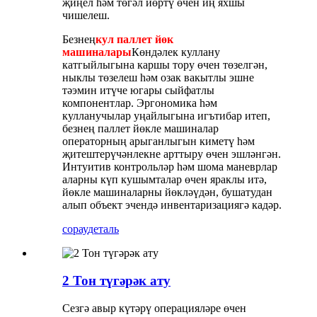
җиңел һәм төгәл йөртү өчен иң яхшы
чишелеш.
Безнең
кул паллет йөк
машиналары
Көндәлек куллану
катгыйлыгына каршы тору өчен төзелгән,
ныклы төзелеш һәм озак вакытлы эшне
тәэмин итүче югары сыйфатлы
компонентлар. Эргономика һәм
кулланучылар уңайлыгына игътибар итеп,
безнең паллет йөкле машиналар
операторның арыганлыгын киметү һәм
җитештерүчәнлекне арттыру өчен эшләнгән.
Интуитив контрольләр һәм шома маневрлар
аларны күп кушымталар өчен яраклы итә,
йөкле машиналарны йөкләүдән, бушатудан
алып объект эчендә инвентаризациягә кадәр.
сорау
деталь
2 Тон түгәрәк ату
Сезгә авыр күтәрү операцияләре өчен