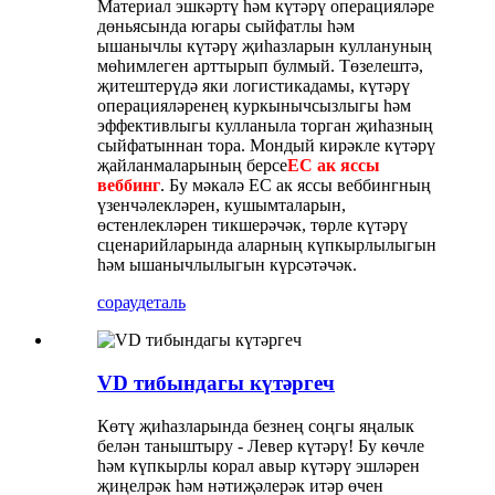
Материал эшкәртү һәм күтәрү операцияләре
дөньясында югары сыйфатлы һәм
ышанычлы күтәрү җиһазларын куллануның
мөһимлеген арттырып булмый. Төзелештә,
җитештерүдә яки логистикадамы, күтәрү
операцияләренең куркынычсызлыгы һәм
эффективлыгы кулланыла торган җиһазның
сыйфатыннан тора. Мондый кирәкле күтәрү
җайланмаларының берсе
EC ак яссы
веббинг
. Бу мәкалә EC ак яссы веббингның
үзенчәлекләрен, кушымталарын,
өстенлекләрен тикшерәчәк, төрле күтәрү
сценарийларында аларның күпкырлылыгын
һәм ышанычлылыгын күрсәтәчәк.
сорау
деталь
VD тибындагы күтәргеч
Көтү җиһазларында безнең соңгы яңалык
белән таныштыру - Левер күтәрү! Бу көчле
һәм күпкырлы корал авыр күтәрү эшләрен
җиңелрәк һәм нәтиҗәлерәк итәр өчен