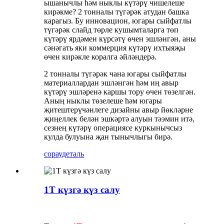
ышанычлы һәм ныклы күтәрү чишелеше
кирәкме? 2 тонналы түгәрәк атудан башка
карагыз. Бу инновацион, югары сыйфатлы
түгәрәк слайд төрле кушымталарга төп
күтәрү ярдәмен күрсәтү өчен эшләнгән, аны
сәнәгать яки коммерция күтәрү ихтыяҗы
өчен кирәкле коралга әйләндерә.
2 тонналы түгәрәк чана югары сыйфатлы
материаллардан эшләнгән һәм иң авыр
күтәрү эшләренә каршы тору өчен төзелгән.
Аның ныклы төзелеше һәм югары
җитештерүчәнлеге дизайны авыр йөкләрне
җиңеллек белән эшкәртә алуын тәэмин итә,
сезнең күтәрү операциясе куркынычсыз
кулда булуына җан тынычлыгы бирә.
сорау
деталь
1Т күзгә күз салу